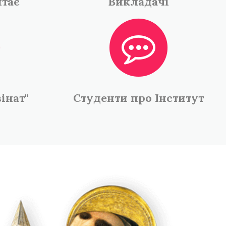
итає
Викладачі
інат"
Студенти про Iнститут