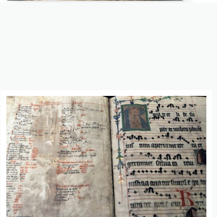
Літургійно-
музичні
курси