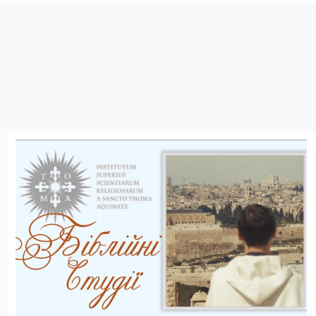
Біблійні
студії