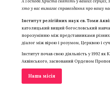
А Господа Христа святіть у ваших серцях, 
хто у вас вимагає справоздання про вашу над
І
нститут релігійних наук св. Томи Акві
католицький вищий богословський навча
порозумінню між представниками різних
діалог між вірою і розумом, Церквою і су
Інститут почав свою діяльність у 1992 як 
Аквінського, заснований Орденом Пропов
Наша місія