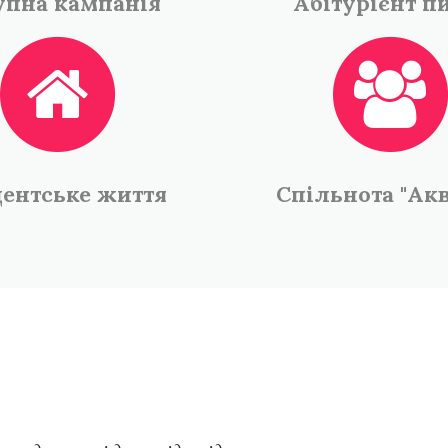
упна кампанія
Абітурієнт п
ентське життя
Спільнота "Акв