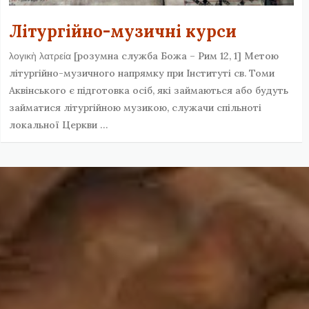
Літургійно-музичні курси
λογικὴ λατρεία [розумна служба Божа – Рим 12, 1] Метою
літургійно-музичного напрямку при Інституті св. Томи
Аквінського є підготовка осіб, які займаються або будуть
займатися літургійною музикою, служачи спільноті
локальної Церкви …