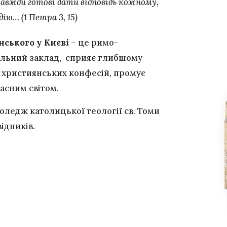
завжди готові дати відповідь кожному,
ію… (1 Петра 3, 15)
нського у Києві
– це римо-
льний заклад, сприяє глибшому
 християнських конфесій, промує
часним світом.
Коледж католицької теології св. Томи
ідників.