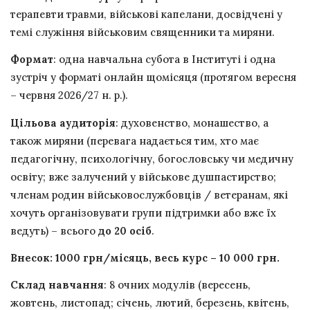
терапевти травми, військові капелани, досвідчені у
темі служіння військовим священники та миряни.
Формат
: одна навчальна субота в Інституті і одна
зустріч у форматі онлайн щомісяця (протягом вересня
– червня 2026/27 н. р.).
Цільова аудиторія
: духовенство, монашество, а
також миряни (перевага надається тим, хто має
педагогічну, психологічну, богословську чи медичну
освіту; вже залучений у військове душпастирство;
членам родин військовослужбовців / ветеранам, які
хочуть організовувати групи підтримки або вже їх
ведуть) – всього
до 20 осіб
.
Внесок: 1000 грн/місяць, весь курс – 10 000 грн.
Склад
навчання
: 8 очних модулів (вересень,
жовтень, листопад; січень, лютий, березень, квітень,