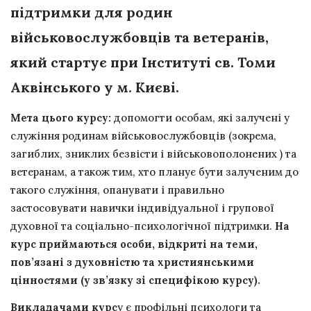
підтримки для родин
військовослужбовців та ветеранів,
який стартує при Інституті св. Томи
Аквінського у м. Києві.
Мета цього курсу:
допомогти особам, які залучені у
служіння родинам військовослужбовців (зокрема,
загиблих, зниклих безвісти і військовополонених ) та
ветеранам, а також тим, хто планує бути залученим до
такого служіння, опанувати і правильно
застосовувати навички індивідуальної і групової
духовної та соціально-психологічної підтримки.
На
курс приймаються особи, відкриті на теми,
пов’язані з духовністю та християнськими
цінностями (у зв’язку зі специфікою курсу).
Викладачами курс
у є профільні психологи та