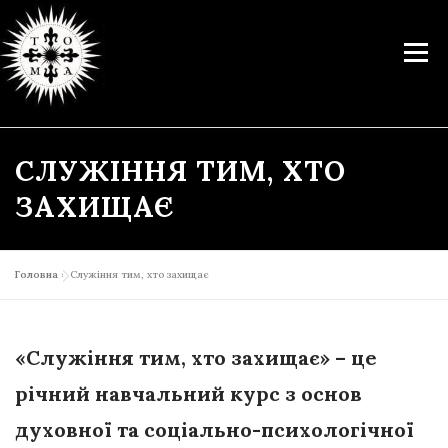
Перейти
до
Меню
вмісту
СЛУЖІННЯ ТИМ, ХТО
ПРО НАС
НАВЧАННЯ
КАТЕХИТИЧНИЙ ЦЕНТР
КУРСИ
ЗАХИЩАЄ
ДІЯЛЬНІСТЬ
БІБЛІОТЕКА
ЛІТУРГІЯ
ПІДТРИМАТИ
Головна
»
Служіння тим, хто захищає
КОНТАКТИ
«Служіння тим, хто захищає» – це
річний навчальний курс з основ
духовної та соціально-психологічної