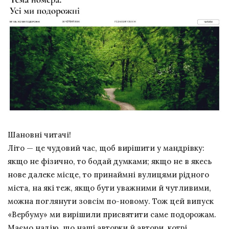
Шановні читачі!
Літо — це чудовий час, щоб вирішити у мандрівку:
якщо не фізично, то бодай думками; якщо не в якесь
нове далеке місце, то принаймні вулицями рідного
міста, на які теж, якщо бути уважними й чутливими,
можна поглянути зовсім по-новому. Тож цей випуск
«Вербуму» ми вирішили присвятити саме подорожам.
Маємо надію, що наші авторки й автори, котрі