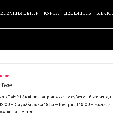
ХИТИЧНИЙ ЦЕНТР
КУРСИ
ДІЯЛЬНІСТЬ
БІБЛІО
ОВИНИ
Тезе
ор Taizé і Аквінат запрошують у суботу, 16 жовтня, 
8:00 – Служба Божа 18:35 – Вечірня І 19:00 – молитва
змови і ділення …