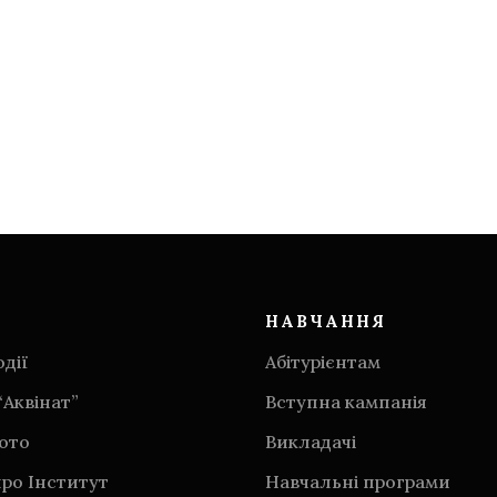
НАВЧАННЯ
дії
Абітурієнтам
“Аквінат”
Вступна кампанія
фото
Викладачі
ро Інститут
Навчальні програми