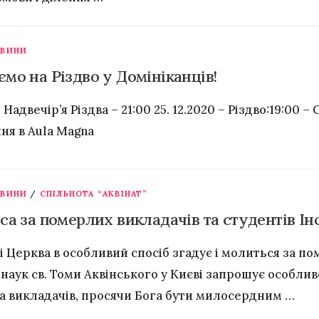
ОВИНИ
мо на Різдво у Домініканців!
– Надвечір’я Різдва – 21:00 25. 12.2020 – Різдво:19:00 
ння в Aula Magna
ОВИНИ
/
СПІЛЬНОТА “АКВІНАТ”
са за померлих викладачів та студентів Ін
і Церква в особливий спосіб згадує і молиться за по
 наук св. Томи Аквінського у Києві запрошує особли
та викладачів, просячи Бога бути милосердним …