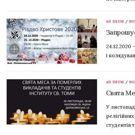
АD DEUM
/
Н
Запрошує
24.12.2020 
і колядува
АD DEUM
/
Н
Свята Ме
У листопад
релігійних
студентів 