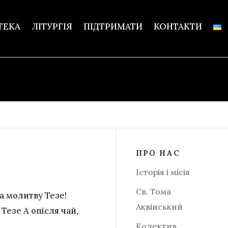
ТЕКА
ЛІТУРГІЯ
ПІДТРИМАТИ
КОНТАКТИ
ПРО НАС
Історія і місія
Св. Тома
на молитву Тезе!
Аквінський
 Тезе А опісля чай,
Колектив