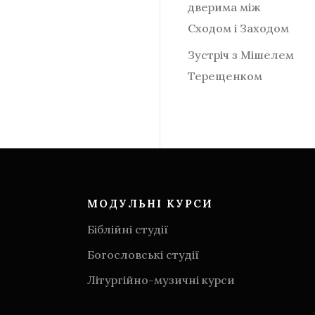
дверима між
Сходом і Заходом
Зустріч з Мішелем
Терещенком
МОДУЛЬНІ КУРСИ
Біблійні студії
Богословські студії
Літургійно-музичні курси