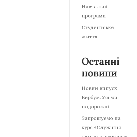
Навчальні
програми
Студентське
життя
Останні
новини
Новий випуск
Вербум. Усі ми
подорожні
Запрошуємо на
курс «Служіння
тим, хто захищає»