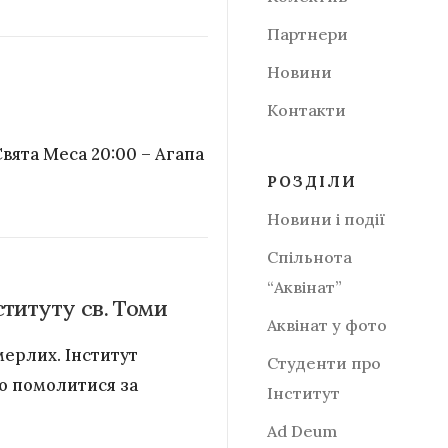
Партнери
Новини
Контакти
– Свята Меса 20:00 – Агапа
РОЗДІЛИ
Новини і події
Спільнота
“Аквінат”
ституту св. Томи
Аквінат у фото
мерлих. Інститут
Студенти про
во помолитися за
Інститут
Аd Deum