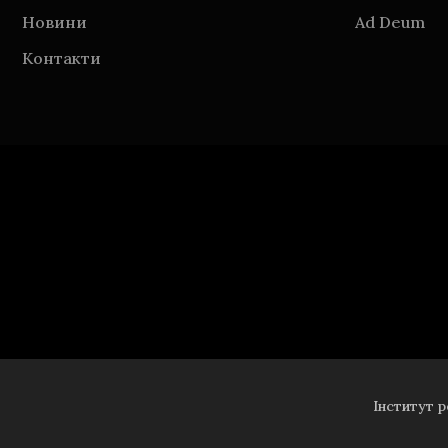
Новини
Аd Deum
Контакти
Інститут р