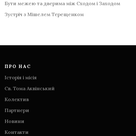
Бути межею та дверима між Сходом і Заходом
Зустріч з Мішелем Терещенком
ПРО НАС
Історія і місія
Св. Тома Аквінський
Колектив
Партнери
Новини
Контакти