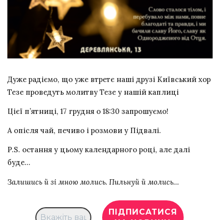
Дуже радіємо, що уже втретє наші друзі Київський хор
Тезе проведуть молитву Тезе у нашій каплиці
Цієї п’ятниці, 17 грудня о 18:30 запрошуємо!
А опісля чай, печиво і розмови у Підвалі.
P.S. остання у цьому календарного році, але далі
буде…
Залишись й зі мною молись. Пильнуй й молись…