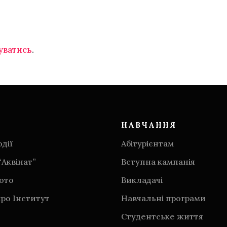
уватись
.
НАВЧАННЯ
дії
Абітурієнтам
“Аквінат”
Вступна кампанія
фото
Викладачі
ро Інститут
Навчальні програми
Студентське життя