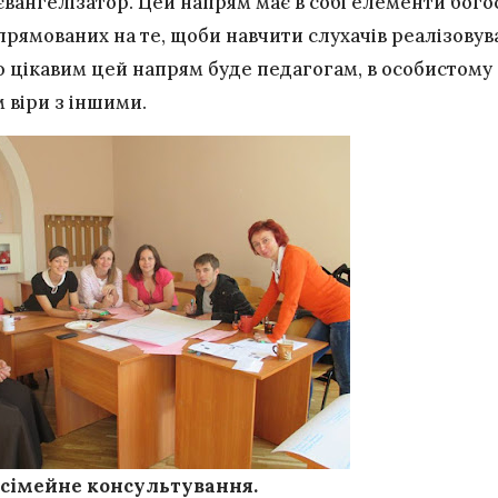
євангелізатор. Цей напрям має в собі елементи богос
спрямованих на те, щоби навчити слухачів реалізовув
цікавим цей напрям буде педагогам, в особистому –
м віри з іншими.
;сімейне консультування.