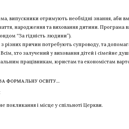
ема, випускники отримують необхідні знання, аби вм
чаття, народження та виховання дитини. Програма 
ондом “За гідність людини”).
і з різних причин потребують супроводу, та допома
Всім, хто залучений у виховання дітей і сімейне ду
іальним працівникам, юристам та економістам варт
ЗА ФОРМАЛЬНУ ОСВІТУ…
и
е покликання і місце у спільноті Церкви.