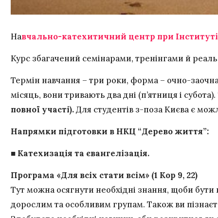
На
вчально-катехитичний центр при Інституті 
Курс збагачений семінарами, тренінгами й реал
Термін навчання – три роки, форма – очно-заочна
місяць, вони тривають два дні (п’ятниця і субота).
повної участі).
Для студентів з-поза Києва є можл
Напрямки підготовки в НКЦ “Дерево життя”:
■ Катехизація та євангелізація.
Програма «Для всіх стати всім» (1 Кор 9, 22)
Тут можна осягнути необхідні знання, щоби бути 
дорослим та особливим групам. Також ви пізнаєте