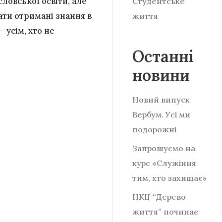
ловської освіти, але
Студентське
ати отримані знання в
життя
 усім, хто не
Останні
новини
Новий випуск
Вербум. Усі ми
подорожні
Запрошуємо на
курс «Служіння
тим, хто захищає»
НКЦ “Дерево
життя” починає