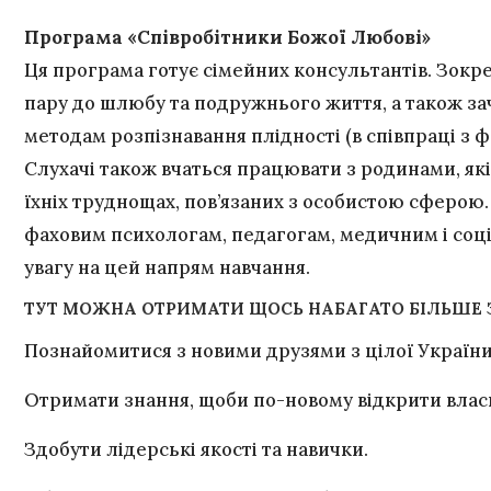
Програма «Співробітники Божої Любові»
Ця програма готує сімейних консультантів. Зокр
пару до шлюбу та подружнього життя, а також за
методам розпізнавання плідності (в співпраці з ф
Слухачі також вчаться працювати з родинами, як
їхніх труднощах, пов’язаних з особистою сферою. 
фаховим психологам, педагогам, медичним і соц
увагу на цей напрям навчання.
ТУТ МОЖНА ОТРИМАТИ ЩОСЬ НАБАГАТО БІЛЬШЕ 
Познайомитися з новими друзями з цілої Україн
Отримати знання, щоби по-новому відкрити власн
Здобути лідерські якості та навички.