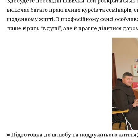
Здобудете необхідні навички, аби розкритися як 
включає багато практичних курсів та семінарів, 
щоденному житті. В професійному сенсі особливо 
лише вірить “в душі”, але й прагне ділитися даро
■ Підготовка до шлюбу та подружнього життя