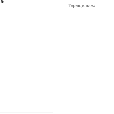
б:
Терещенком