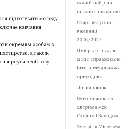
новий набір на
онлайн навчання!
іти підготувати молоду
Старт вступної
включає навчання
кампанії
2026/2027
гати окремим особам в
Цей рік став для
шпастирство, а також
мене справжньою
о звернути особливу
інтелектуальною
пригодою.
Літній пікнік
Бути межею та
дверима між
Сходом і Заходом
Зустріч з Мішелем