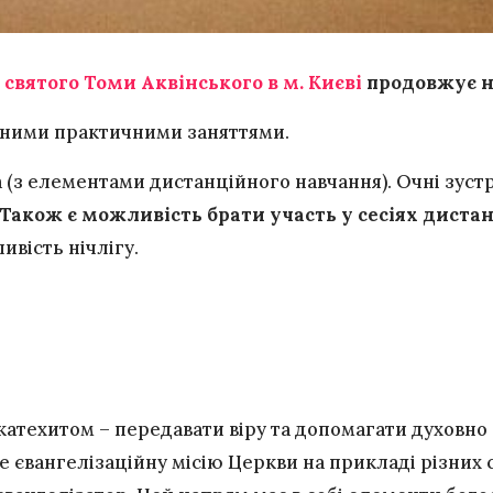
святого Томи Аквінського в м. Києві
продовжує н
ьними практичними заняттями.
 (з елементами дистанційного навчання). Очні зустр
Також є можливість брати участь у сесіях диста
ивість нічлігу.
катехитом – передавати віру та допомагати духовно 
 євангелізаційну місію Церкви на прикладі різних с