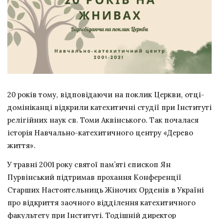
20 років тому, відповідаючи на поклик Церкви, отці-
домініканці відкрили катехитичні студії при Інституті
релігійних наук св. Томи Аквінського. Так почалася
історія Навчально-катехитичного центру «Дерево
життя».
У травні 2001 року святої пам’яті єпископ Ян
Пурвінський підтримав прохання Конференції
Старших Настоятельниць Жіночих Орденів в Україні
про відкриття заочного відділення катехитичного
факультету при Інституті. Тодішній директор