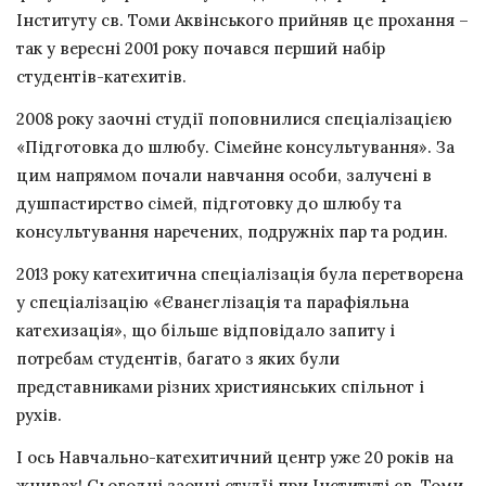
Інституту св. Томи Аквінського прийняв це прохання –
так у вересні 2001 року почався перший набір
студентів-катехитів.
2008 року заочні студії поповнилися спеціалізацією
«Підготовка до шлюбу. Сімейне консультування». За
цим напрямом почали навчання особи, залучені в
душпастирство сімей, підготовку до шлюбу та
консультування наречених, подружніх пар та родин.
2013 року катехитична спеціалізація була перетворена
у спеціалізацію «Єванеглізація та парафіяльна
катехизація», що більше відповідало запиту і
потребам студентів, багато з яких були
представниками різних християнських спільнот і
рухів.
І ось Навчально-катехитичний центр уже 20 років на
жнивах! Сьогодні заочні студїі при Інституті св. Томи