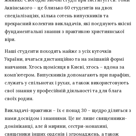
Аквінського – це близько 60 студентів на двох
спеціалізаціях, кілька сотень випускників та
прекрасний колектив викладачів, які поєднують якісні
фундаментальні знання з практикою християнської
віри.
Наші студенти походять майже з усіх куточків
України, вчаться дистанційно та на змішаній формі
навчання. Хтось щомісяця в Києві, хтось – вдома за
комп’ютером. Випускників допомагають при парафіях,
служать у спільнотах і рухах, а також використовують
свої знання у професійній діяльності та для блага
своїх родин.
Викладачі-практики – їх є понад 30 – щедро діляться з
нами досвідом і знаннями. Це не лише священники-
домініканці, але й миряни, сестри-монахині,
священики інших орденів і згромаджень, а також