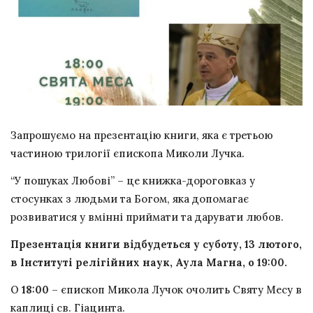
Запрошуємо на презентацію книги, яка є третьою
частиною трилогії єпископа Миколи Лучка.
“У пошуках Любові” – це книжка-дороговказ у
стосунках з людьми та Богом, яка допомагає
розвиватися у вмінні приймати та дарувати любов.
Презентація книги відбудеться у суботу, 13 лютого,
в Інституті релігійних наук, Аула Магна, о 19:00.
О
18:00
– єпископ Микола Лучок очолить Святу Месу в
каплиці св. Гіацинта.