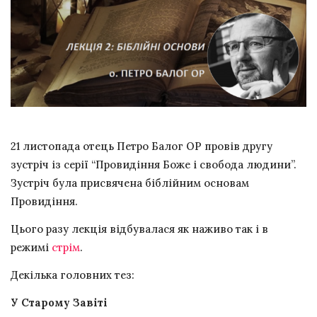
21 листопада отець Петро Балог ОР провів другу
зустріч із серії “Провидіння Боже і свобода людини”.
Зустріч була присвячена біблійним основам
Провидіння.
Цього разу лекція відбувалася як наживо так і в
режимі
стрім
.
Декілька головних тез:
У Старому Завіті