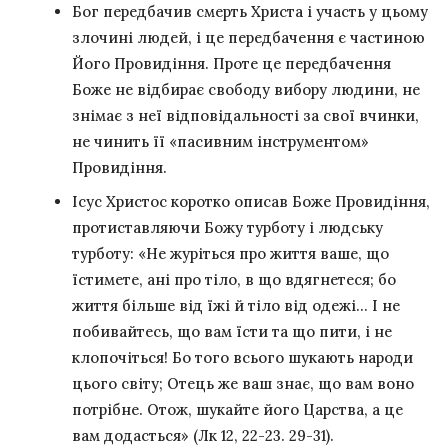
Бог передбачив смерть Христа і участь у цьому
злочині людей, і це передбачення є частиною
Його Провидіння. Проте це передбачення
Боже не відбирає свободу вибору людини, не
знімає з неї відповідальності за свої вчинки,
не чинить її «пасивним інструментом»
Провидіння.
Ісус Христос коротко описав Боже Провидіння,
протиставляючи Божу турботу і людську
турботу: «Не журіться про життя ваше, що
їстимете, ані про тіло, в що вдягнетеся; бо
життя більше від їжі й тіло від одежі… І не
побивайтесь, що вам їсти та що пити, і не
клопочіться! Бо того всього шукають народи
цього світу; Отець же ваш знає, що вам воно
потрібне. Отож, шукайте його Царства, а це
вам додасться» (Лк 12, 22-23. 29-31).