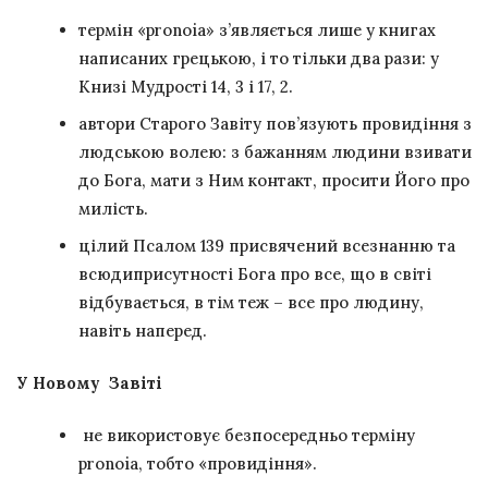
термін «pronoia» з’являється лише у книгах
написаних грецькою, і то тільки два рази: у
Книзі Мудрості 14, 3 і 17, 2.
автори Старого Завіту пов’язують провидіння з
людською волею: з бажанням людини взивати
до Бога, мати з Ним контакт, просити Його про
милість.
цілий Псалом 139 присвячений всезнанню та
всюдиприсутності Бога про все, що в світі
відбувається, в тім теж – все про людину,
навіть наперед.
У Новому Завіті
не використовує безпосередньо терміну
pronoia, тобто «провидіння».