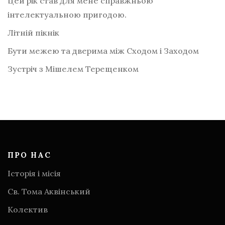
Цей рік став для мене справжньою
інтелектуальною пригодою.
Літній пікнік
Бути межею та дверима між Сходом і Заходом
Зустріч з Мішелем Терещенком
ПРО НАС
Історія і місія
Св. Тома Аквінський
Колектив