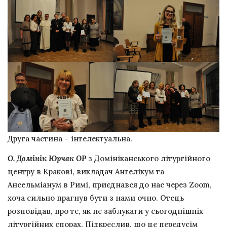
Друга частина – інтелектуальна.
О. Домінік Юрчак ОР
з Домініканського літургійного
центру в Кракові, викладач Ангелікум та
Ансельміанум в Римі, приєднався до нас через Zoom,
хоча сильно прагнув бути з нами очно. Отець
розповідав, про те, як не заблукати у сьогоднішніх
літургійних спорах. Підкреслив, що це передусім