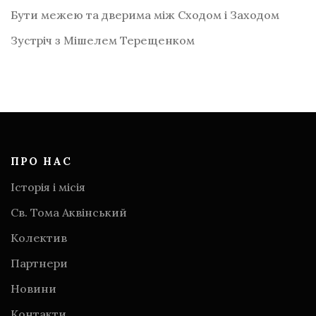
Бути межею та дверима між Сходом і Заходом
Зустріч з Мішелем Терещенком
ПРО НАС
Історія і місія
Св. Тома Аквінський
Колектив
Партнери
Новини
Контакти