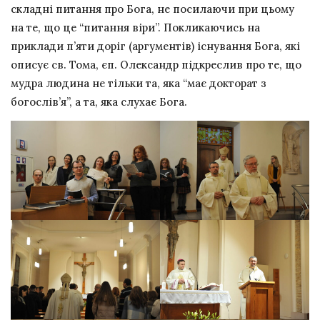
складні питання про Бога, не посилаючи при цьому
на те, що це “питання віри”. Покликаючись на
приклади п’яти доріг (аргументів) існування Бога, які
описує св. Тома, єп. Олександр підкреслив про те, що
мудра людина не тільки та, яка “має докторат з
богослів’я”, а та, яка слухає Бога.