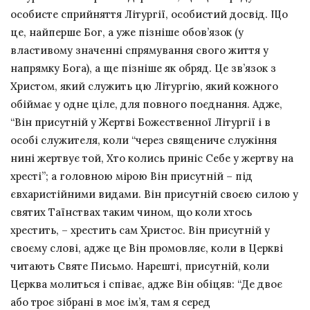
особисте сприйняття Літургії, особистий досвід. Що
це, найперше Бог, а уже пізніше обов’язок (у
властивому значенні спрямування свого життя у
напрямку Бога), а ще пізніше як обряд. Це зв’язок з
Христом, який служить цю Літургію, який кожного
обіймає у одне ціле, для повного поєднання. Адже,
“Він присутній у Жертві Божественної Літургії і в
особі служителя, коли “через священиче служіння
нині жертвує той, Хто колись приніс Себе у жертву на
хресті”; а головною мірою Він присутній – під
євхаристійними видами. Він присутній своєю силою у
святих Таїнствах таким чином, що коли хтось
хрестить, – хрестить сам Христос. Він присутній у
своєму слові, адже це Він промовляє, коли в Церкві
читають Святе Письмо. Нарешті, присутній, коли
Церква молиться і співає, адже Він обіцяв: “Де двоє
або троє зібрані в моє ім’я, там я серед