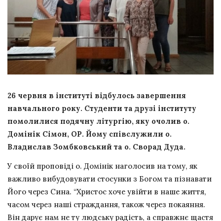
26 червня в інституті відбулось завершення
навчального року. Студенти та друзі інституту
помолилися подячну літургію, яку очолив о.
Домінік Сімон, ОР. Йому співслужили о.
Владислав Зомбковський та о. Сворад Дуда.
У своїй проповіді о. Домінік наголосив на тому, як
важливо вибудовувати стосунки з Богом та пізнавати
Його через Сина. “Христос хоче увійти в наше життя,
часом через наші страждання, також через покаяння.
Він дарує нам не ту людську радість, а справжнє щастя