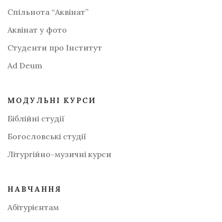
Спільнота “Аквінат”
Аквінат у фото
Студенти про Інститут
Аd Deum
МОДУЛЬНІ КУРСИ
Біблійні студії
Богословські студії
Літургійно-музичні курси
НАВЧАННЯ
Абітурієнтам