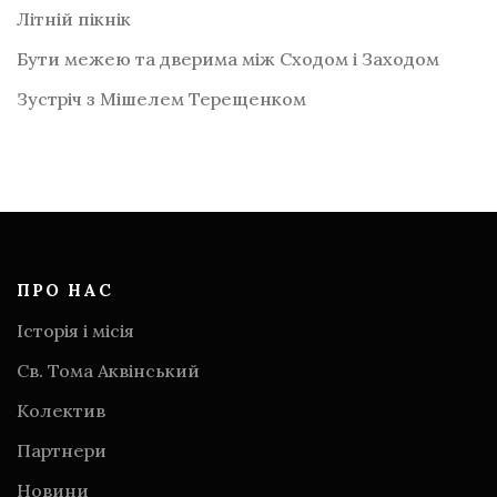
Літній пікнік
Бути межею та дверима між Сходом і Заходом
Зустріч з Мішелем Терещенком
ПРО НАС
Історія і місія
Св. Тома Аквінський
Колектив
Партнери
Новини