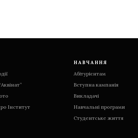
НАВЧАННЯ
дії
Абітурієнтам
“Аквінат”
Вступна кампанія
фото
Викладачі
ро Інститут
Навчальні програми
Студентське життя