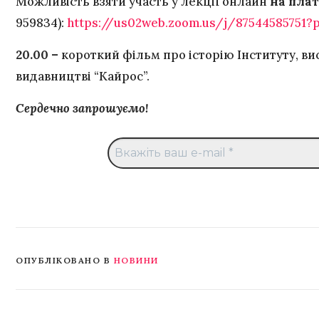
Можливість взяти участь у лекції онлайн
на пла
959834):
https://us02web.zoom.us/j/875445857
20.00 –
короткий фільм про історію Інституту, ви
видавництві “Кайрос”.
Сердечно запрошуємо!
ОПУБЛІКОВАНО В
НОВИНИ