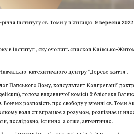
річчя Інституту св. Томи у п’ятницю,
9 вересня 2022 
ку в Інституті, яку очолить єпископ Київсько-Житом
Навчально-катехитичного центру “Дерево життя”.
лог Папського Дому, консультант Конгрегації доктр
elicum), голова видавничої комісії бібліотеки Ватик
О. Войчех розповість про свободу у вченні св. Томи Ак
якому воля співпрацює з розумом, розпізнає цінност
и, послідовно, істинно, а отже, автентично.