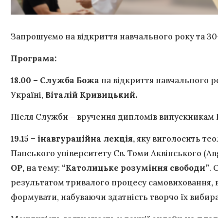
Запрошуємо на відкриття навчального року та 30-
Програма:
18.00 – Служба Божа
на відкриття навчального ро
Україні,
Віталій Кривицький.
Після Служби – вручення дипломів випускникам 
19.15 – інавгураційна лекція,
яку виголосить тео
Папського університету Св. Томи Аквінського (Ang
ОР,
на тему:
“Католицьке розуміння свободи”
. 
результатом тривалого процесу самовиховання, в 
формувати, набуваючи здатність творчо їх вибират