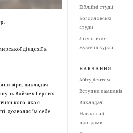
Біблійні студії
Богословські
р.
студії
Літургійно-
музичні курси
ирської дієцезії в
НАВЧАННЯ
Абітурієнтам
ини віри, викладач
Вступна кампанія
ану,
о. Войчех Ґєртих
вінського, яка є
Викладачі
і, дозволяє їм себе
Навчальні
програми