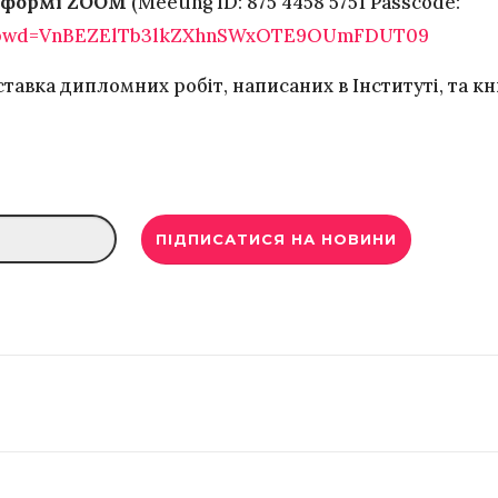
тформі ZOOM
(Meeting ID: 875 4458 5751 Passcode:
51?pwd=VnBEZElTb3lkZXhnSWxOTE9OUmFDUT09
ставка дипломних робіт, написаних в Інституті, та к