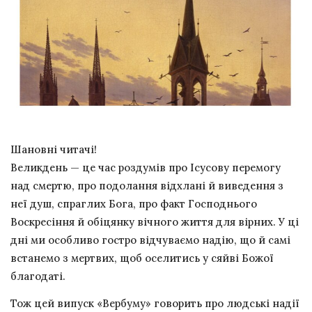
Шановні читачі!
Великдень — це час роздумів про Ісусову перемогу
над смертю, про подолання відхлані й виведення з
неї душ, спраглих Бога, про факт Господнього
Воскресіння й обіцянку вічного життя для вірних. У ці
дні ми особливо гостро відчуваємо надію, що й самі
встанемо з мертвих, щоб оселитись у сяйві Божої
благодаті.
Тож цей випуск «Вербуму» говорить про людські надії