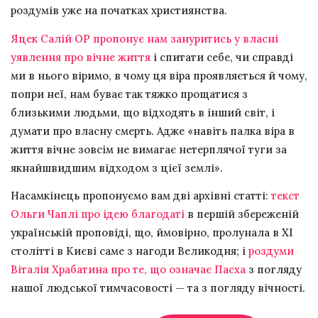
роздумів уже на початках християнства.
Яцек Салій OP пропонує нам зануритись у власні
уявлення про вічне життя
і спитати себе, чи справді
ми в нього віримо, в чому ця віра проявляється й чому,
попри неї, нам буває так тяжко прощатися з
близькими людьми, що відходять в інший світ, і
думати про власну смерть. Адже «навіть палка віра в
життя вічне зовсім не вимагає нетерплячої туги за
якнайшвидшим відходом з цієї землі».
Насамкінець пропонуємо вам дві архівні статті:
текст
Ольги Чаплі про ідею благодаті
в першій збереженій
українській проповіді, що, ймовірно, пролунала в ХІ
столітті в Києві саме з нагоди Великодня; і
роздуми
Віталія Храбатина про те, що означає Пасха
з погляду
нашої людської тимчасовості — та з погляду вічності.