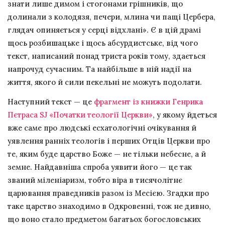
знати лише димом і стогонами грішників, що
долинали з колодязя, печери, млина чи пащі Цербера,
глядач опиняється у серці відхлані». Є в цій драмі
щось розбишацьке і щось абсурдистське, від чого
текст, написаний понад триста років тому, здається
напрочуд сучасним. Та найбільше в ній надії на
життя, якого й сили пекельні не можуть подолати.
Наступний текст — це
фрагмент із книжки Генрика
Пєтраса SJ «Початки теології Церкви»
, у якому йдеться
вже саме про людські есхатологічні очікування й
уявлення ранніх теологів і перших Отців Церкви про
те, яким буде царство Боже — не тільки небесне, а й
земне. Найдавніша спроба уявити його — це так
званий міленіаризм, тобто віра в тисячолітнє
царювання праведників разом із Месією. Згадки про
таке царство знаходимо в Одкровенні, тож не дивно,
що воно стало предметом багатьох богословських