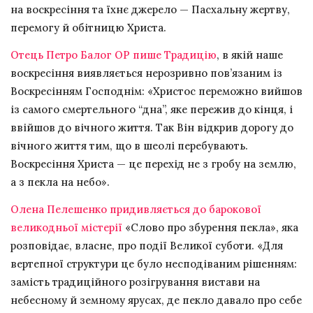
на воскресіння та їхнє джерело — Пасхальну жертву,
перемогу й обітницю Христа.
Отець Петро Балог OP пише Традицію
, в якій наше
воскресіння виявляється нерозривно пов’язаним із
Воскресінням Господнім: «Христос переможно вийшов
із самого смертельного “дна”, яке пережив до кінця, і
ввійшов до вічного життя. Так Він відкрив дорогу до
вічного життя тим, що в шеолі перебувають.
Воскресіння Христа — це перехід не з гробу на землю,
а з пекла на небо».
Олена Пелешенко придивляється до барокової
великодньої містерії
«Слово про збурення пекла», яка
розповідає, власне, про події Великої суботи. «Для
вертепної структури це було несподіваним рішенням:
замість традиційного розігрування вистави на
небесному й земному ярусах, де пекло давало про себе